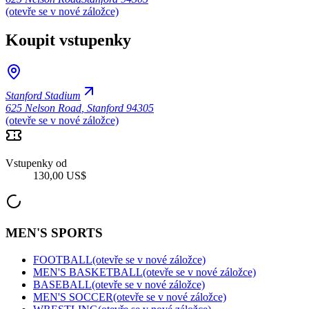
(otevře se v nové záložce)
Koupit vstupenky
Stanford Stadium
625 Nelson Road
,
Stanford 94305
(otevře se v nové záložce)
Vstupenky od
130,00 US$
MEN'S SPORTS
FOOTBALL
(otevře se v nové záložce)
MEN'S BASKETBALL
(otevře se v nové záložce)
BASEBALL
(otevře se v nové záložce)
MEN'S SOCCER
(otevře se v nové záložce)