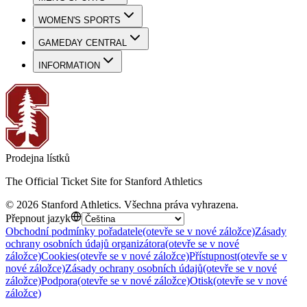
WOMEN'S SPORTS
GAMEDAY CENTRAL
INFORMATION
Prodejna lístků
The Official Ticket Site for Stanford Athletics
©
2026
Stanford Athletics
.
Všechna práva vyhrazena
.
Přepnout jazyk
Obchodní podmínky pořadatele
(otevře se v nové záložce)
Zásady
ochrany osobních údajů organizátora
(otevře se v nové
záložce)
Cookies
(otevře se v nové záložce)
Přístupnost
(otevře se v
nové záložce)
Zásady ochrany osobních údajů
(otevře se v nové
záložce)
Podpora
(otevře se v nové záložce)
Otisk
(otevře se v nové
záložce)