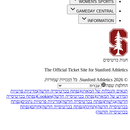
WOMEN'S SPORTS
GAMEDAY CENTRAL
INFORMATION
חנות כרטיסים
The Official Ticket Site for Stanford Athletics
©
2026
Stanford Athletics
.
כֹּל הַזְכוּיוֹת שְׁמוּרוֹת
.
החלפת שפה
תנאים והגבלות של המארגן
(נפתח בכרטיסייה חדשה)
מדיניות פרטיות
המידע של המארגן
(נפתח בכרטיסייה חדשה)
Cookies
(נפתח בכרטיסייה
חדשה)
נְגִישׁוּת
(נפתח בכרטיסייה חדשה)
מדיניות פרטיות נתונים
(נפתח
בכרטיסייה חדשה)
תְמִיכָה
(נפתח בכרטיסייה חדשה)
חוֹתָם
(נפתח
בכרטיסייה חדשה)