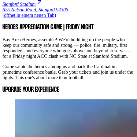
Stanford Stadium
625 Nelson Road
,
Stanford 94305
(öffnet in einem neuen Tab)
HEROES APPRECIATION GAME | FRIDAY NIGHT
Bay Area Heroes, assemble! We're huddling up the people who
keep our community safe and strong — police, fire, military, first
responders, and everyone who goes above and beyond to serve —
for a Friday night ACC clash with NC State at Stanford Stadium.
Come salute the heroes among us and back the Cardinal in a
primetime conference battle. Grab your tickets and join us under the
lights. This one's about more than football.
UPGRADE YOUR EXPERIENCE