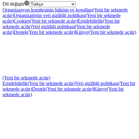
Dil değiştir
Organizasyon komitesinin hüküm ve koşulları
(Yeni bir sekmede
açılır)
Organizatörün veri gizliliği politikası
(Yeni bir sekmede
açılır)
Cookies
(Yeni bir sekmede açılır)
Erişilebilirlik
(Yeni bir
sekmede açılır)
Veri gizliliği politikası
(Yeni bir sekmede
açılır)
Destek
(Yeni bir sekmede açılır)
Künye
(Yeni bir sekmede açılır)
(Yeni bir sekmede açılır)
Erişilebilirlik
(Yeni bir sekmede açılır)
Veri gizliliği politikası
(Yeni bir
sekmede açılır)
Destek
(Yeni bir sekmede açılır)
Künye
(Yeni bir
sekmede açılır)