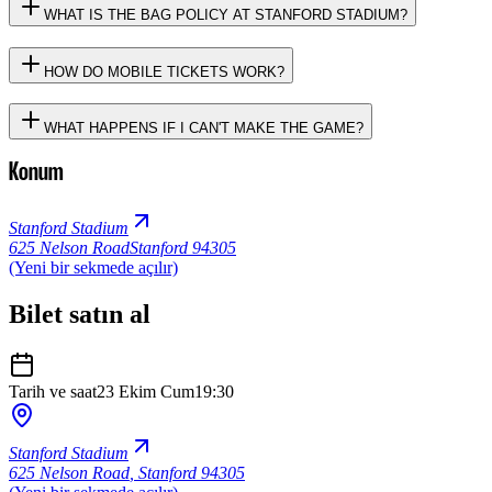
WHAT IS THE BAG POLICY AT STANFORD STADIUM?
HOW DO MOBILE TICKETS WORK?
WHAT HAPPENS IF I CAN'T MAKE THE GAME?
Konum
Stanford Stadium
625 Nelson Road
Stanford 94305
(Yeni bir sekmede açılır)
Bilet satın al
Tarih ve saat
23 Ekim Cum
19:30
Stanford Stadium
625 Nelson Road
,
Stanford 94305