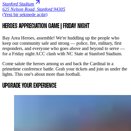
Stanford Stadium
625 Nelson Road
,
Stanford 94305
(Yeni bir sekmede açılır)
HEROES APPRECIATION GAME | FRIDAY NIGHT
Bay Area Heroes, assemble! We're huddling up the people who
keep our community safe and strong — police, fire, military, first
responders, and everyone who goes above and beyond to serve —
for a Friday night ACC clash with NC State at Stanford Stadium.
Come salute the heroes among us and back the Cardinal in a
primetime conference battle. Grab your tickets and join us under the
lights. This one's about more than football.
UPGRADE YOUR EXPERIENCE